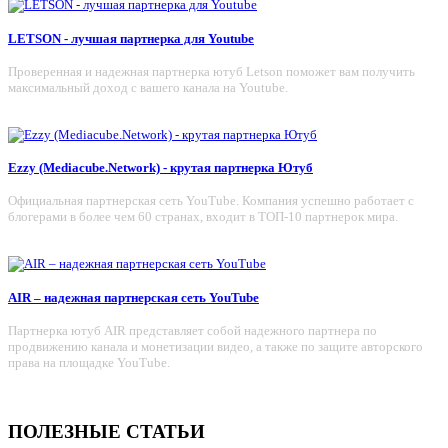
LETSON - лучшая партнерка для Youtube
Проверенная и надежная партнерка ютуб Letson поможет вам получить
максимальный доход с вашего канала на Youtube.
Ezzy (Mediacube.Network) - крутая партнерка Ютуб
Официальная партнерская сеть YouTube. Компания успешно работает с
блогерами в более чем 60 странах, входит в ТОП-10 партнерок мира.
AIR – надежная партнерская сеть YouTube
Партнерка ютуб AIR представляет собой надежного партнера по
продвижению канала и монетизации видео, а также по защите авторского
права на площадке YouTube.
ПОЛЕЗНЫЕ СТАТЬИ